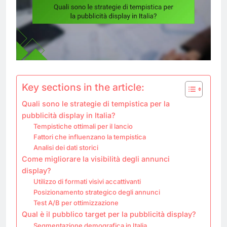
Key sections in the article:
Quali sono le strategie di tempistica per la
pubblicità display in Italia?
Tempistiche ottimali per il lancio
Fattori che influenzano la tempistica
Analisi dei dati storici
Come migliorare la visibilità degli annunci
display?
Utilizzo di formati visivi accattivanti
Posizionamento strategico degli annunci
Test A/B per ottimizzazione
Qual è il pubblico target per la pubblicità display?
Segmentazione demografica in Italia