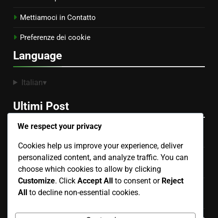
Mettiamoci in Contatto
Preferenze dei cookie
Language
Italian
▾
Ultimi Post
We respect your privacy
CPC vs CPM: Qual è Meglio e Quando Usare
Cookies help us improve your experience, deliver
Sicurezza del Marchio: Consigli per la Conformità,
personalized content, and analyze traffic. You can
Gestione del Rischio e Best Practices
choose which cookies to allow by clicking
Customize
. Click
Accept All
to consent or
Reject
Display Advertising: Call-to-Actions, Servizi Finanziari e
All
to decline non-essential cookies.
Coinvolgimento del Cliente