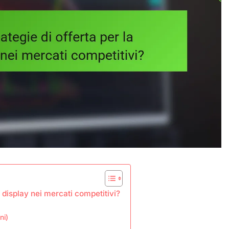
à display nei mercati competitivi?
ni)