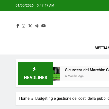
Skip
01/05/2026
5:47:48 AM
to
content
METTIA
Usare
Sicurezza del Marchio: Consigli per la C
5 Months Ago
HEADLINES
Home
Budgeting e gestione dei costi della pubblic