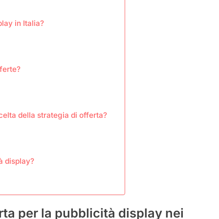
ay in Italia?
fferte?
elta della strategia di offerta?
à display?
rta per la pubblicità display nei