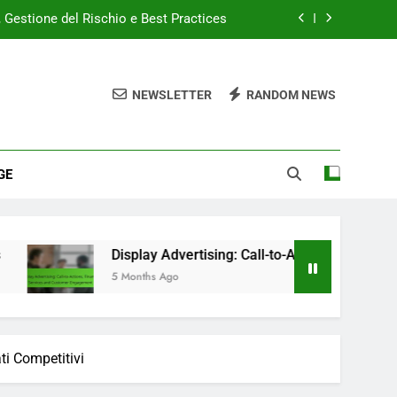
, Gestione del Rischio e Best Practices
 Finanziari e Coinvolgimento del Cliente
NEWSLETTER
RANDOM NEWS
Siti di Notizie e Rilevanza del Pubblico
s CPM: Qual è Meglio e Quando Usare
GE
, Gestione del Rischio e Best Practices
 Finanziari e Coinvolgimento del Cliente
Siti di Notizie e Rilevanza del Pubblico
Display Advertising: Call-to-Actions, Servizi Finanziari e Coi
5 Months Ago
ti Competitivi