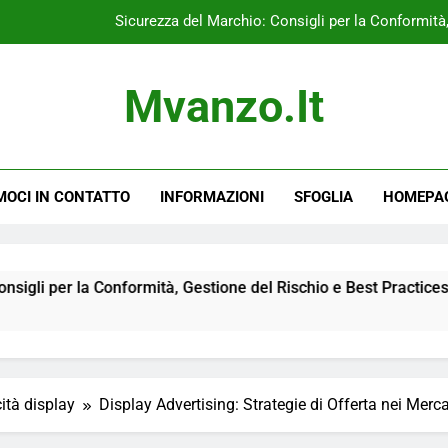
Sicurezza del Marchio: Consigli per la Conformità
Display Advertising: Call-to-Actions, Servizi
Mvanzo.it
Display Advertising: Targeting Contestuale, 
CPC v
MOCI IN CONTATTO
INFORMAZIONI
SFOGLIA
HOMEPA
Sicurezza del Marchio: Consigli per la Conformità
Display Advertising: Call-to-Actions, Servizi
Display Advertising: Targeting Contestuale, 
onformità, Gestione del Rischio e Best Practices
ità display
Display Advertising: Strategie di Offerta nei Merca