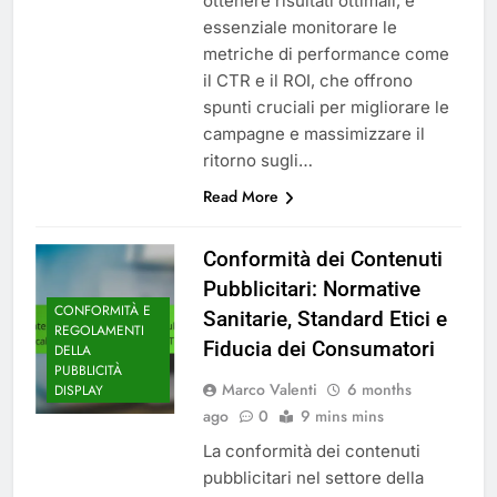
ottenere risultati ottimali, è
essenziale monitorare le
metriche di performance come
il CTR e il ROI, che offrono
spunti cruciali per migliorare le
campagne e massimizzare il
ritorno sugli…
Read More
Conformità dei Contenuti
Pubblicitari: Normative
CONFORMITÀ E
Sanitarie, Standard Etici e
REGOLAMENTI
Fiducia dei Consumatori
DELLA
PUBBLICITÀ
Marco Valenti
6 months
DISPLAY
ago
0
9 mins mins
La conformità dei contenuti
pubblicitari nel settore della