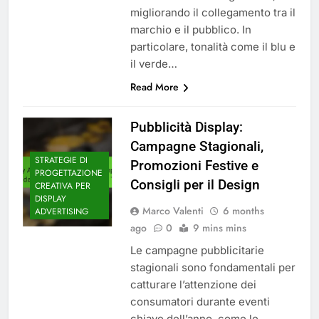
migliorando il collegamento tra il
marchio e il pubblico. In
particolare, tonalità come il blu e
il verde…
Read More
Pubblicità Display:
Campagne Stagionali,
STRATEGIE DI
Promozioni Festive e
PROGETTAZIONE
Consigli per il Design
CREATIVA PER
DISPLAY
Marco Valenti
6 months
ADVERTISING
ago
0
9 mins mins
Le campagne pubblicitarie
stagionali sono fondamentali per
catturare l’attenzione dei
consumatori durante eventi
chiave dell’anno, come le